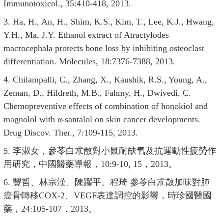
Immunotoxicol., 35:410-418, 2013.
3. Ha, H., An, H., Shim, K.S., Kim, T., Lee, K.J., Hwang,
Y.H., Ma, J.Y. Ethanol extract of Atractylodes
macrocephala protects bone loss by inhibiting osteoclast
differentiation. Molecules, 18:7376-7388, 2013.
4. Chilampalli, C., Zhang, X., Kaushik, R.S., Young, A.,
Zeman, D., Hildreth, M.B., Fahmy, H., Dwivedi, C.
Chemopreventive effects of combination of honokiol and
magnolol with α-santalol on skin cancer developments.
Drug Discov. Ther., 7:109-115, 2013.
5. 李淑女，參苓白朮散對小鼠耐缺氧及抗運動性疲勞作
用研究，中國醫藥導報，10:9-10, 15，2013。
6. 豐哲、林宗漢、陳躍平、程琦 參苓白朮散加味對肺
癌骨轉移COX-2、VEGF表達調控的影響，時珍國醫國
藥，24:105-107，2013。