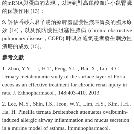
的mRNA與蛋白的表現，以達到對高尿酸血症小鼠腎臟
的保護作用 [13]；
9. 評估香砂六君子湯治療脾虛型慢性淺表胃炎的臨床療
效 [14]，以及預防慢性阻塞性肺病 (chronic obstructive
pulmonary disease，COPD) 呼吸器通氣患者發生刺激性
潰瘍的成效 [15]。
參考文獻
1. Zhao, Y.Y., Li, H.T., Feng, Y.L., Bai, X., Lin, R.C.
Urinary metabonomic study of the surface layer of Poria
cocos as an effective treatment for chronic renal injury in
rats. J. Ethnopharmacol., 148:403-410, 2013.
2. Lee, M.Y., Shin, I.S., Jeon, W.Y., Lim, H.S., Kim, J.H.,
Ha, H. Pinellia ternata Breitenbach attenuates ovalbumin-
induced allergic airway inflammation and mucus secretion
in a murine model of asthma. Immunopharmacol.