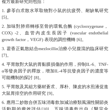
複方最新研究則包括：
1. 參苓白朮散水萃取物對小鼠的抗疲勞、耐缺氧研究
[5]。
2. 加味對肺癌轉移至骨的環氧合酶 (cyclooxygenase，
COX) -2、血管內皮生長因子 (vascular endothelial
growth factor，VEGF) 表現的調控機轉 [6]。
3. 藿香正氣散結合mezlocillin治療小兒腹瀉的臨床研究
[7]。
4. 平胃散對大鼠的胃黏膜損傷的作用，抑制IL-6、TNF-
α等發炎因子的釋放，增加IL-4等抗發炎因子的濃度等
可能機制的探討 [8]。
5. 平胃散及其組方藥材蒼朮、厚朴、陳皮的水煎液促進
大鼠胃排空的作用研究 [9]。
6. 應用二妙散合併五味消毒飲加減治療類風濕性關節炎
活動期的療效評估[10]。五味消毒飲出自《醫宗金