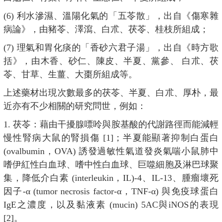
(6) 利水滲濕、溫陽化氣的「五苓散」，出自《傷寒雜
病論》，由豬苓、澤瀉、白朮、茯苓、桂枝所組成；
(7) 理氣和胃化痰的「香砂六君子湯」，出自《時方歌
括》，由木香、砂仁、陳皮、半夏、黨參、 白朮、茯
苓、甘草、生薑、大棗所組成等。
上述藥材出現次數最多的茯苓、半夏、白朮、厚朴，最
近亦有不少相關的研究問世，例如：
1. 茯苓：藉由干擾腺嘌呤與胺基酸的代謝路徑而能減輕
慢性腎病大鼠的腎損傷 [1]；半夏能顯著抑制白蛋白
(ovalbumin，OVA) 誘發過敏性氣道發炎氣喘小鼠肺中
嗜伊紅性白血球、嗜中性白血球、巨噬細胞及淋巴球聚
集，降低介白素 (interleukin，IL)-4、IL-13、腫瘤壞死
因子-α (tumor necrosis factor-α，TNF-α) 與免疫球蛋白
IgE之濃度，以及黏液素 (mucin) 5AC與iNOS的表現
[2]。