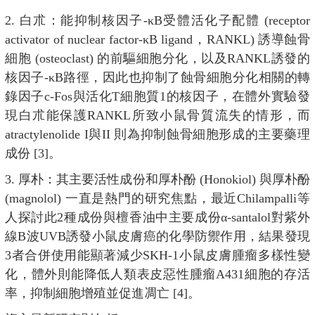
2. 白朮：能抑制核因子-κB受體活化子配體 (receptor
activator of nuclear factor-κB ligand，RANKL) 誘導蝕骨
細胞 (osteoclast) 的前驅細胞分化，以及RANKL誘發的
核因子-κB路徑，因此也抑制了蝕骨細胞分化相關的轉
錄因子c-Fos與活化T細胞質1的核因子，在體外實驗發
現白朮能保護RANKL所致小鼠骨質流失的情形，而
atractylenolide I與II 則為抑制蝕骨細胞形成的主要藥理
成份 [3]。
3. 厚朴：其主要活性成份和厚朴酚 (Honokiol) 與厚朴酚
(magnolol) 一直是熱門的研究焦點，最近Chilampalli等
人探討此2種成份與檀香油中主要成份α-santalol對紫外
線B波UVB誘發小鼠皮膚癌的化學防禦作用，結果發現
3者合併使用能顯著減少SKH-1小鼠皮膚腫瘤多樣性變
化，體外則能降低人類表皮惡性腫瘤A431細胞的存活
率，抑制細胞增殖並促進凋亡 [4]。