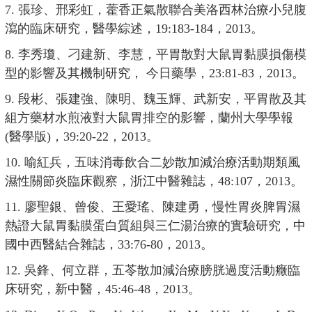
7. 張珍、邢彩虹，藿香正氣散聯合美洛西林治療小兒腹
瀉的臨床研究，醫學綜述，19:183-184，2013。
8. 李秀瓊、刁建新、李慧，平胃散對大鼠胃黏膜損傷模
型的影響及其機制研究， 今日藥學，23:81-83，2013。
9. 段彬、張建強、陳明、魏玉輝、武新安，平胃散及其
組方藥材水煎液對大鼠胃排空的影響，蘭州大學學報
(醫學版)，39:20-22，2013。
10. 喻紅兵，五味消毒飲合二妙散加減治療活動期類風
濕性關節炎臨床觀察，浙江中醫雜誌，48:107，2013。
11. 廖聖銀、曾俊、王愛瑤、陳建勇，慢性胃炎脾胃濕
熱證大鼠胃黏膜蛋白質組與三仁湯治療的實驗研究，中
國中西醫結合雜誌，33:76-80，2013。
12. 吳鋒、何立群，五苓散加減治療膀胱過度活動癥臨
床研究，新中醫，45:46-48，2013。