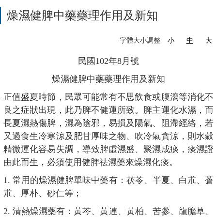
燥濕健脾中藥藥理作用及新知
字體大小調整
小
中
大
民國102年8月號
燥濕健脾中藥藥理作用及新知
正值盛夏時節，民眾可能常有不思飲食或腹瀉等消化不
良之症狀出現，此乃脾不健運所致。脾主運化水濕，而
長夏濕熱傷脾，濕為陰邪，易損及陽氣、阻滯經絡，若
又過食生冷寒涼及肥甘厚味之物、吹冷氣貪涼，則水穀
精微運化容易失調，導致脾虛濕盛、聚濕成痰，痰濕證
由此而生，必須使用健脾祛濕藥來燥濕化痰。
1. 常用的燥濕健脾單味中藥有：茯苓、半夏、白朮、蒼
朮、厚朴、砂仁等；
2. 清熱燥濕藥有：黃芩、黃連、黃柏、苦參、龍膽草、