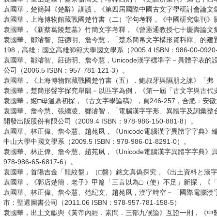
袁國華，楚簡與《楚辭》訓讀，《第四屆國際中國古文字學研討會論文集》（
袁國華，上海博物館藏戰國楚竹書（二）字句考釋，《中國研究集刊》騰号（
袁國華，《新蔡葛陵楚墓》竹簡文字考釋，《曾憲通教授七十慶壽論文集》 
袁國華、鄒濬智、莊德明、詹今慧，「楚系簡帛文字構形資料庫」的建置
198，高雄：國立高雄師範大學國文學系（2005.4 ISBN：986-00-0920
袁國華、鄒濬智、莊德明、詹今慧，Unicode漢字標準字－異體字表
公司（2006.5 ISBN：957-781-121-3）。
袁國華，《上海博物館藏戰國楚竹書（五）．鮑叔牙與隰朋之諫》「弗（伐）器
袁國華，楚簡形聲字探究舉隅－以匹字為例，《第一屆「古文字與古代史」學
袁國華，姬□母溫鼎初探，《古文字學論稿》，頁246-257，合肥：安徽
袁國華、詹今慧、張繼凌、鄒濬智，「電腦漢字字形、異體字及詞彙整合
開發出版股份有限公司（2009.4 ISBN：978-986-150-881-8）。
袁國華、林正偉、詹今慧、趙苑夙，《Unicode電腦漢字異體字字典
中山大學中國文學系（2009.5 ISBN：978-986-01-8291-0）。
袁國華、林正偉、詹今慧、趙苑夙，《Unicode電腦漢字異體字字典》
978-986-65-6817-6）。
袁國華，首陽吉金「龍紋盤」（□盤）銘文真偽探究，《出土資料と漢字文化
袁國華，《郭店楚簡．老子》甲篇「三言以為□（使）不足」新探，《「國科會
袁國華、林正偉、詹今慧、范紀文、趙苑夙，漢字時空－「國際電腦漢字
市：聖還圖書公司（2011.06 ISBN：978-957-781-158-5）
袁國華，出土文獻與《黃帝內經．素問．三部九候論》互證一則，《中醫藥雜