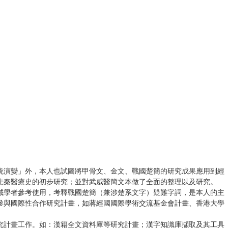
統演變」外，本人也試圖將甲骨文、金文、戰國楚簡的研究成果應用到經
先秦醫療史的初步研究；並對武威醫簡文本做了全面的整理以及研究。
域學者參考使用，考釋戰國楚簡（兼涉楚系文字）疑難字詞，是本人的主
參與國際性合作研究計畫，如蔣經國國際學術交流基金會計畫、香港大學
究計畫工作。如：漢籍全文資料庫等研究計畫；漢字知識庫擷取及其工具