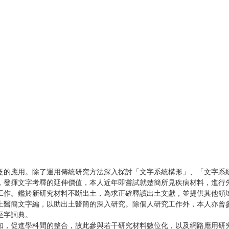
泛的應用。除了運用傳統研究方法深入探討「文字系統構形」、「文字系
，發揮文字考釋的延伸價值，本人近年即嘗試就楚簡所見疾病材料，進行
工作。鑑於新研究材料不斷出土，為求正確釋讀出土文獻，並提供其他領
土醫簡文字編，以助出土醫簡的深入研究。除個人研究工作外，本人亦曾
至字詞典。
知，促進學科間的整合，故此參與若干研究材料數位化，以及網路應用研