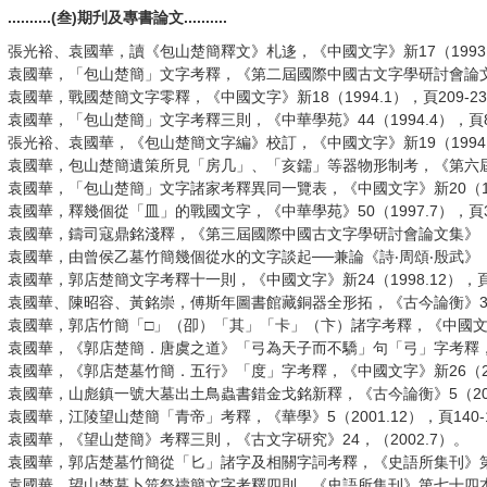
..........(叁)期刋及專書論文..........
張光裕、袁國華，讀《包山楚簡釋文》札迻，《中國文字》新17（1993.3
袁國華，「包山楚簡」文字考釋，《第二屆國際中國古文字學研討會論文集》
袁國華，戰國楚簡文字零釋，《中國文字》新18（1994.1），頁209-23
袁國華，「包山楚簡」文字考釋三則，《中華學苑》44（1994.4），頁87
張光裕、袁國華，《包山楚簡文字編》校訂，《中國文字》新19（1994.9
袁國華，包山楚簡遺策所見「房几」、「亥鑐」等器物形制考，《第六屆中國
袁國華，「包山楚簡」文字諸家考釋異同一覽表，《中國文字》新20（1995
袁國華，釋幾個從「皿」的戰國文字，《中華學苑》50（1997.7），頁3
袁國華，鑄司寇鼎銘淺釋，《第三屆國際中國古文字學研討會論文集》（香港
袁國華，由曾侯乙墓竹簡幾個從水的文字談起──兼論《詩‧周頌‧殷武》「深
袁國華，郭店楚簡文字考釋十一則，《中國文字》新24（1998.12），頁1
袁國華、陳昭容、黃銘崇，傅斯年圖書館藏銅器全形拓，《古今論衡》3（199
袁國華，郭店竹簡「□」（卲）「其」「卡」（卞）諸字考釋，《中國文字》新2
袁國華，《郭店楚簡．唐虞之道》「弓為天子而不驕」句「弓」字考釋，《
袁國華，《郭店楚墓竹簡．五行》「度」字考釋，《中國文字》新26（2000
袁國華，山彪鎮一號大墓出土鳥蟲書錯金戈銘新釋，《古今論衡》5（2000.
袁國華，江陵望山楚簡「青帝」考釋，《華學》5（2001.12），頁140-
袁國華，《望山楚簡》考釋三則，《古文字研究》24，（2002.7）。
袁國華，郭店楚墓竹簡從「匕」諸字及相關字詞考釋，《史語所集刊》第七十四本 第
袁國華，望山楚墓卜筮祭禱簡文字考釋四則，《史語所集刊》第七十四本 第二分(2