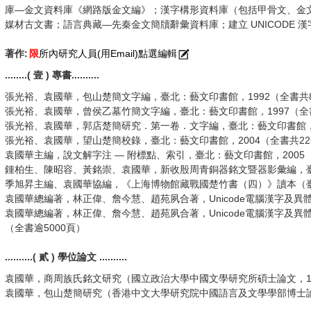
庫—金文資料庫《網路版金文編》；漢字構形資料庫（包括甲骨文、金
媒材古文書；語言典藏—先秦金文簡牘辭彙資料庫；建立 UNICODE
著作:
限
所內研究人員(用Email)點選編輯
........
( 壹 ) 專書
..........
張光裕、袁國華，包山楚簡文字編，臺北：藝文印書館，1992（全書共8
張光裕、袁國華，曾侯乙墓竹簡文字編，臺北：藝文印書館，1997（全
張光裕、袁國華，郭店楚簡研究．第一卷．文字編，臺北：藝文印書館，19
張光裕、袁國華，望山楚簡校錄，臺北：藝文印書館，2004（全書共22
袁國華主編，說文解字注 — 附標點、索引，臺北：藝文印書館，2005（
鍾柏生、陳昭容、黃銘崇、袁國華，新收殷周青銅器銘文暨器影彙編，臺北
季旭昇主編、袁國華協編，《上海博物館藏戰國楚竹書（四）》讀本（臺北
袁國華總編著，林正偉、詹今慧、趙苑夙合著，Unicode電腦漢字及異
袁國華總編著，林正偉、詹今慧、趙苑夙合著，Unicode電腦漢字及異
（全書逾5000頁）
..........( 貳 ) 學位論文 ..........
袁國華，商周族氏銘文研究（國立政治大學中國文學研究所碩士論文，19
袁國華，包山楚簡研究（香港中文大學研究院中國語言及文學學部博士論