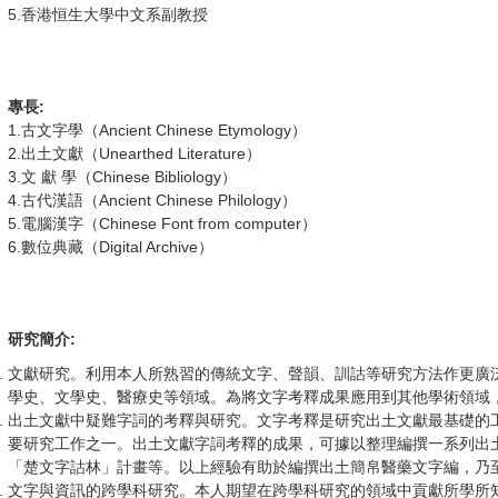
5.香港恒生大學中文系副教授
專長:
1.古文字學（Ancient Chinese Etymology）
2.出土文獻（Unearthed Literature）
3.文 獻 學（Chinese Bibliology）
4.古代漢語（Ancient Chinese Philology）
5.電腦漢字（Chinese Font from computer）
6.數位典藏（Digital Archive）
研究簡介:
文獻研究。利用本人所熟習的傳統文字、聲韻、訓詁等研究方法作更廣
學史、文學史、醫療史等領域。為將文字考釋成果應用到其他學術領域
出土文獻中疑難字詞的考釋與研究。文字考釋是研究出土文獻最基礎的
要研究工作之一。出土文獻字詞考釋的成果，可據以整理編撰一系列出
「楚文字詁林」計畫等。以上經驗有助於編撰出土簡帛醫藥文字編，乃
文字與資訊的跨學科研究。本人期望在跨學科研究的領域中貢獻所學所