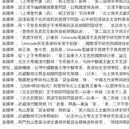
袁國華，《上博楚竹書（四）．昭王毀室》新釋，「第三屆簡帛學術討論會─
袁國華，談古漢字編碼幾個重要問題－以戰國楚簡為例，「古漢字數位編碼暨
袁國華，《上博楚竹書（四）．昭王毀室》字詞考釋，「出土簡帛文獻與古
袁國華，談漢籍電子化所面對的異體字問題─以中研院漢籍全文資料庫為例
袁國華，與ㄅ字形音有關文字考釋兩則及其相關問題研究，「史語所九十七年
袁國華，〈楚簡所見君臣互動與規範舉隅綜述〉，「第二屆古文字與古代史國
袁國華，「異體字研究」計畫與《Unicode電腦漢字及異體字研究附字典
袁國華，〈Unicode所見香港特有漢字初探〉，國際漢字研究與網路技術工
袁國華、林正偉、詹今慧、趙苑夙，Unicode電腦漢字異體字字典異體字
袁國華，從ㄅ之字考釋兩則，「第三屆東方人文思想國際研討會」論文（玄
袁國華，北京大學藏漢代醫簡「字而胞不出」句與中醫藥文獻文字互證，
學院，協辦機構：台灣中國醫藥大學中醫學系、香港恒生管理學院，香港：沙
袁國華，武威醫簡注釋及相關問題研究舉隅，（日本）「出土簡帛資料研究
袁國華，戰國楚金幣與包山楚墓「貸金糴種」簡，「中國古代泉幣與經貿國
袁國華，《詩經•商頌•殷武》與楚簡等出土文獻異文彙考—以楚簡等出土文
袁國華，《古文四聲韻》文字歸部問題探究—以卷一所錄《古老子》及《道
袁國華，《古文四聲韻》異讀字歸部問題探究—以卷一、卷二所錄《古老子
袁國華，武威漢代醫簡簡 73「老瘦」釋義—兼論「叜」「叟」二字字形演變
袁國華，包山楚墓「貸金糴種」簡析論，「第六屆出土文獻與法律史研究學術
袁國華，武威醫簡字詞考釋兩則，「紀念中山大學古文字學研究室成立60周年
袁國華，荊門包山楚墓法律文書簡所載貸金糴種資料探究，「簡牘與戰國秦漢歷