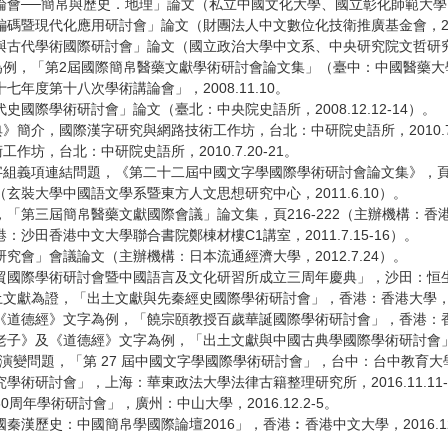
─簡帛與歷史．地理」論文（私立中國文化大學、國立彰化師範大學，200
現代化應用研討會」論文（財團法人中文數位化技衛推廣基金會，2005.1
代學術國際研討會」論文（國立政治大學中文系、中央研究院文哲研究所、簡
，「第2屆國際簡帛醫藥文獻學術研討會論文集」（臺中：中國醫藥大學，2
度第十八次學術講論會」，2008.11.10。
際學術研討會」論文（臺北：中央院史語所，2008.12.12-14）。
》簡介，國際漢字研究與網路技術工作坊，台北：中研院史語所，2010.7.2
作坊，台北：中研院史語所，2010.7.20-21。
組義項連結問題，《第二十二屆中國文字學國際學術研討會論文集》，頁27-4
裝大學中國語文學系暨東方人文思想研究中心，2011.6.10）。
「第三屆簡帛醫藥文獻國際會議」論文集，頁216-222（主辦機構：
田香港中文大學聯合書院鄭棟材樓C1講室，2011.7.15-16）。
會」會議論文（主辦機構：日本流通經濟大學，2012.7.24）。
際學術研討會暨中國語言及文化研習所成立三周年慶典」，沙田：恒生管理學院
獻為證，「出土文獻與先秦經史國際學術研討會」，香港：香港大學，2015.
德經》文字為例，「饒宗頤教授百歲華誕國際學術研討會」，香港：香港大學，
》及《道德經》文字為例，「出土文獻與中國古典學國際學術研討會」，新加
問題，「第 27 屆中國文字學國際學術研討會」，台中：台中教育大學，201
研討會」，上海：華東政法大學法律古籍整理研究所，2016.11.11-
學術研討會」，廣州：中山大學，2016.12.2-5。
史：中國簡帛學國際論壇2016」，香港︰香港中文大學，2016.12.1