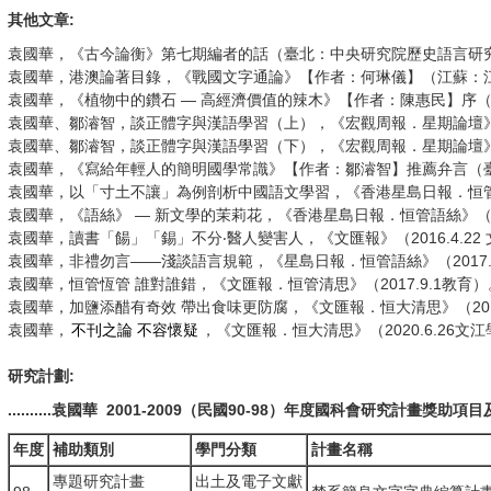
其他文章:
袁國華，《古今論衡》第七期編者的話（臺北：中央研究院歷史語言研究
袁國華，港澳論著目錄，《戰國文字通論》【作者：何琳儀】（江蘇：江蘇
袁國華，《植物中的鑽石 — 高經濟價值的辣木》【作者：陳惠民】序（
袁國華、鄒濬智，談正體字與漢語學習（上），《宏觀周報．星期論壇》第61
袁國華、鄒濬智，談正體字與漢語學習（下），《宏觀周報．星期論壇》第61
袁國華，《寫給年輕人的簡明國學常識》【作者：鄒濬智】推薦弁言（臺北：
袁國華，以「寸土不讓」為例剖析中國語文學習，《香港星島日報．恒管語絲》（
袁國華，《語絲》 — 新文學的茉莉花，《香港星島日報．恒管語絲》（2011
袁國華，讀書「餳」「錫」不分‧醫人變害人，《文匯報》（2016.4.22 
袁國華，非禮勿言——淺談語言規範，《星島日報．恒管語絲》（2017.4
袁國華，恒管恆管 誰對誰錯，《文匯報．恒管清思》（2017.9.1教育）
袁國華，加鹽添醋有奇效 帶出食味更防腐，《文匯報．恒大清思》（2018
袁國華，
不刊之論 不容懷疑
，《文匯報．恒大清思》（2020.6.26文
研究計劃:
..........袁國華 2001-2009（民國90-98）年度國科會研究計畫獎助項目及經費.
年度
補助類別
學門分類
計畫名稱
專題研究計畫
出土及電子文獻