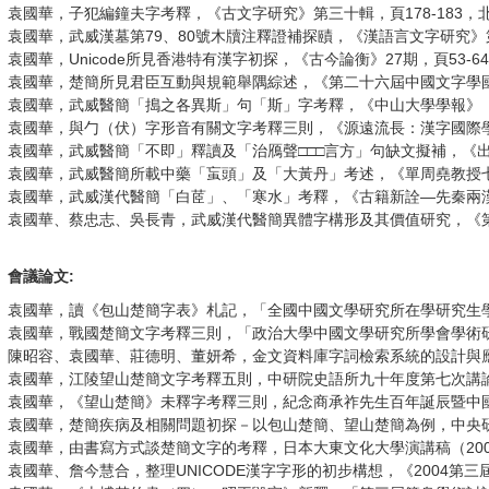
袁國華，子犯編鐘夫字考釋，《古文字研究》第三十輯，頁178-183，北
袁國華，武威漢墓第79、80號木牘注釋證補探賾，《漢語言文字研究》第1
袁國華，Unicode所見香港特有漢字初探，《古今論衡》27期，頁53-6
袁國華，楚簡所見君臣互動與規範舉隅綜述，《第二十六屆中國文字學國際研
袁國華，武威醫簡「搗之各異斯」句「斯」字考釋，《中山大學學報》（社會科
袁國華，與勹（伏）字形音有關文字考釋三則，《源遠流長：漢字國際學術研
袁國華，武威醫簡「不即」釋讀及「治鴈聲□□□言方」句缺文擬補，《出土
袁國華，武威醫簡所載中藥「䖟頭」及「大黃丹」考述，《單周堯教授七秩華
袁國華，武威漢代醫簡「白茝」、「寒水」考釋，《古籍新詮—先秦兩漢文獻論集》(
袁國華、蔡忠志、吳長青，武威漢代醫簡異體字構形及其價值研究，《第32屆中國文
會議論文:
袁國華，讀《包山楚簡字表》札記，「全國中國文學研究所在學研究生學
袁國華，戰國楚簡文字考釋三則，「政治大學中國文學研究所學會學術研討
陳昭容、袁國華、莊德明、董妍希，金文資料庫字詞檢索系統的設計與應用
袁國華，江陵望山楚簡文字考釋五則，中研院史語所九十年度第七次講論會
袁國華，《望山楚簡》未釋字考釋三則，紀念商承祚先生百年誕辰暨中國古
袁國華，楚簡疾病及相關問題初探－以包山楚簡、望山楚簡為例，中央研究
袁國華，由書寫方式談楚簡文字的考釋，日本大東文化大學演講稿（2004.
袁國華、詹今慧合，整理UNICODE漢字字形的初步構想，《2004第三屆