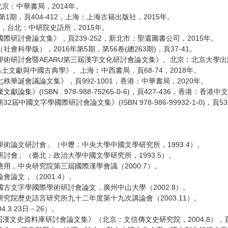
京：中華書局，2014年。
期，頁404-412，上海：上海古籍出版社，2015年。
4，台北：中研院史語所，2015年。
討會論文集》，頁239-252，新北市：聖還圖書公司，2015年。
學版），2016年第5期，第56卷(總263期)，頁37-41。
討會暨AEARU第三屆漢字文化研討會論文集》。北京︰北京大學出版社，
文獻與中國古典學》。上海︰中西書局，頁68-74，2018年。
誕會議論文集》，頁992-1001，香港：中華書局，2020年。
ISBN : 978-988-75265-0-6)，頁427-436，香港：香港
字學國際研討會論文集》(ISBN 978-986-99932-1-0)，頁5
術論文研討會」（中壢：中央大學中國文學研究所，1993.4）。
會」（臺北：政治大學中國文學研究所，1993.5）。
，中央研究院第三屆國際漢學會議（2000.7）。
論文，（2001.4）。
文字學國際學術研討會論文，廣州中山大學（2002.8）。
院歷史語言研究所九十二年度第十九次講論會（2003.11）。
3.23日－26）。
漢文史資料庫研討會論文集》（北京：文信傳文史研究院，2004.8），頁1