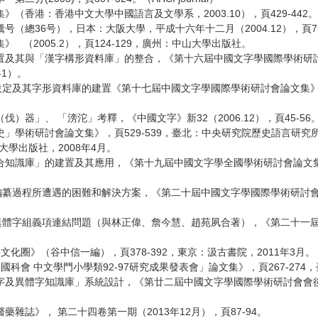
香港：香港中文大學中國語言及文學系，2003.10），頁429-442。
總36号），日本：大阪大學，平成十六年十二月（2004.12），頁75
（2005.2），頁124-129，廣州：中山大學出版社。
及其與「漢字構形資料庫」的整合，《第十六屆中國文字學國際學術研討
-1）。
的設定及其字形資料庫的建置《第十七屆中國文字學國際學術研討會論文集》
」、 「滂沱」考釋，《中國文字》新32（2006.12），頁45-56
術研討會論文集》，頁529-539，臺北：中央研究院歷史語言研究所（2
大學出版社，2008年4月。
知識庫」的建置及其應用，《第十九屆中國文字學全國學術研討會論文集》
》編纂過程所遭遇的困難和解決方案，《第二十屆中國文字學國際學術研討會
異體字組義項連結問題（與林正偉、詹今慧、趙苑夙合著），《第二十一屆中國
圈》（谷中信一編），頁378-392，東京：汲古書院，2011年3月。
 中文學門小學類92-97研究成果發表會」論文集》，頁267-274，
及異體字知識庫」系統設計，《第廿二屆中國文字學國際學術研討會會後論
誌》， 第二十四卷第一期（2013年12月），頁87-94。