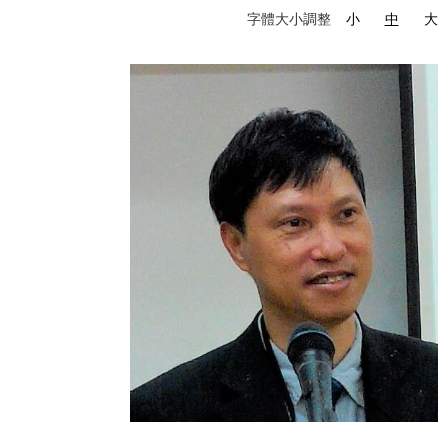
字體大小調整
小
中
大