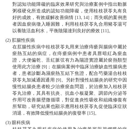
對認知功能障礙的臨床效果研究與治療案例中指出動脈
粥樣硬化所造成的認知功能障礙，使用桂枝茯苓丸有良
好的成效，有效緩解改善病情 [13, 14]；而失眠的案例患
者因血瘀病徵入睡困難，利用桂枝茯苓丸合用豬苓湯可
以養陰活血利水，平衡陰陽達到良好的療效 [11]。
(2) 肛腸性疾病
在肛腸性疾病中桂枝茯苓丸用來治療痔瘡與腸病中屬於
瘀熱互結的病症，在痔瘡病例中患者具唇暗紅為瘀血
證，大便偏乾、舌紅脈弦有力為陽證實證屬於瘀熱類型
使用此方治療 [9]；在腸病案例中臨床治療缺血性腸病患
者，患者診斷為濕瘀熱互結下焦證，配合芍藥湯合桂枝
茯苓丸加減通因通用 [9]。另針對慢性結腸炎的研究中因
慢性結腸炎患者較少治療瘀血問題，於治療加入桂枝茯
苓丸治療，其具有抗炎、抗血小板凝聚、調節內分泌等
作用可改善腸壁微循環，對促進炎性吸收和組織修復有
所幫助，研究結果也顯示應用桂枝茯苓丸促使臨床症狀
消退，有效降低慢性結腸炎的復發率 [15]。
(3) 眼科疾病