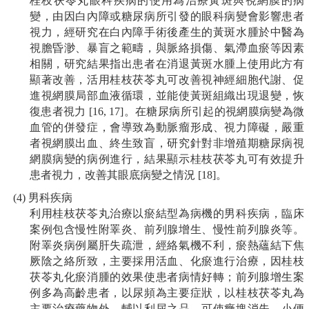
桂枝茯苓丸眼科疾病的使用為治療黃斑與視網膜的病
變，由因白內障或糖尿病所引發的眼科病變會影響患者
視力，經研究在白內障手術後產生的黃斑水腫於中醫為
視膽昏渺、暴盲之範疇，與脈絡損傷、氣滯血瘀等因素
相關，研究結果指出患者在消退黃斑水腫上使用此方有
顯著改善，活用桂枝茯苓丸可改善視神經細胞代謝、促
進視網膜局部血液循環，並能使黃斑組織出現退變，恢
復患者視力 [16, 17]。在糖尿病所引起的視網膜病變為微
血管的併發症，會導致為動脈瘤形成、視力障礙，嚴重
者視網膜出血、終生致盲，研究針對非增殖期糖尿病視
網膜病變的病例進行，結果顯示桂枝茯苓丸可有效提升
患者視力，改善其眼底病變之情況 [18]。
(4) 男科疾病
利用桂枝茯苓丸治療以瘀結型為病機的男科疾病，臨床
案例包含慢性附睪炎、前列腺增生、慢性前列腺炎等。
附睪炎病例屬肝失疏泄，經絡氣機不利，瘀熱蘊結下焦
厥陰之絡所致，主要採用活血、化瘀進行治療，因桂枝
茯苓丸化瘀消腫的效果使患者病情好轉；前列腺增生案
例多為高齡患者，以尿頻為主要症狀，以桂枝茯苓丸為
主要治療藥物外，輔以利尿之品，可使癥塊消失、小便