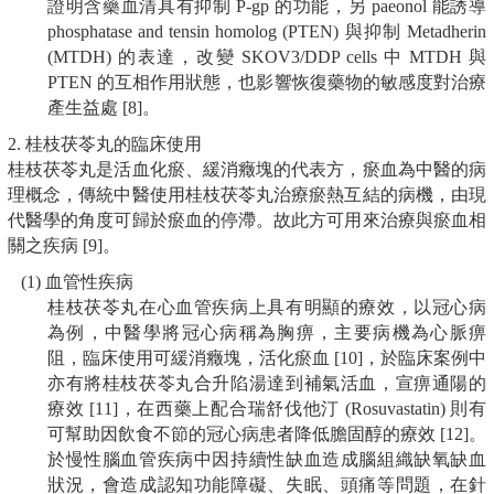
證明含藥血清具有抑制 P-gp 的功能，另 paeonol 能誘導
phosphatase and tensin homolog (PTEN) 與抑制 Metadherin
(MTDH) 的表達，改變 SKOV3/DDP cells 中 MTDH 與
PTEN 的互相作用狀態，也影響恢復藥物的敏感度對治療
產生益處 [8]。
2. 桂枝茯苓丸的臨床使用
桂枝茯苓丸是活血化瘀、緩消癥塊的代表方，瘀血為中醫的病
理概念，傳統中醫使用桂枝茯苓丸治療瘀熱互結的病機，由現
代醫學的角度可歸於瘀血的停滯。故此方可用來治療與瘀血相
關之疾病 [9]。
(1) 血管性疾病
桂枝茯苓丸在心血管疾病上具有明顯的療效，以冠心病
為例，中醫學將冠心病稱為胸痹，主要病機為心脈痹
阻，臨床使用可緩消癥塊，活化瘀血 [10]，於臨床案例中
亦有將桂枝茯苓丸合升陷湯達到補氣活血，宣痹通陽的
療效 [11]，在西藥上配合瑞舒伐他汀 (Rosuvastatin) 則有
可幫助因飲食不節的冠心病患者降低膽固醇的療效 [12]。
於慢性腦血管疾病中因持續性缺血造成腦組織缺氧缺血
狀況，會造成認知功能障礙、失眠、頭痛等問題，在針