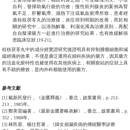
自利，發揮助氣行瘀的功效；慢性前列腺炎的案例為腎
氣不足、肝鬱氣滯、濕熱下注或氣血瘀滯所致，患者經
過桂枝茯苓丸的治療後，炎症得到明顯的改善，而於相
關的研究中，以清熱解毒、利濕化濁為治療原則，再配
合自擬灌腸方一起進行治療的研究結果，也有效緩解病
患臨床症狀 [19-21]。
桂枝茯苓丸中的成分經實證研究後證明具有抑制腫瘤細胞和減
緩經痛的效果，不僅是廣泛運用在婦科疾病的藥方，因其藥方
的活血化瘀特性也被使用在其他疾病上，有關瘀結的症狀上具
有不錯的療效，是內外科都能使用的藥方。
參考文獻
[1] 戴新民發行，《金匱釋義》，臺北，啟業書局，p. 212-
213，1985年。
[2] 鄭美雷編著，《最新金匱要略表解》，臺北，啟業書局，p.
352，1988年。
[3] 林邑蓉、楊仕哲著，《婦女崩漏疾病的傳統醫學診療