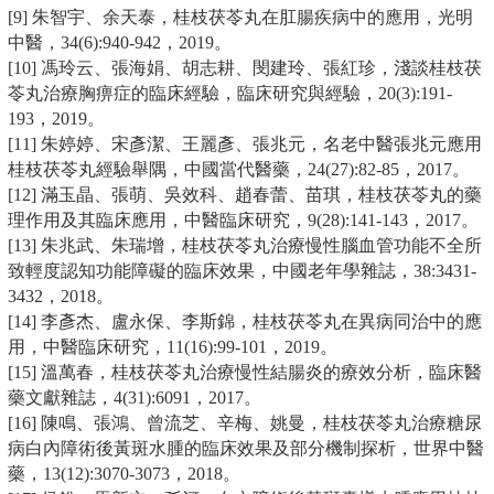
[9] 朱智宇、余天泰，桂枝茯苓丸在肛腸疾病中的應用，光明
中醫，34(6):940-942，2019。
[10] 馮玲云、張海娟、胡志耕、閔建玲、張紅珍，淺談桂枝茯
苓丸治療胸痹症的臨床經驗，臨床研究與經驗，20(3):191-
193，2019。
[11] 朱婷婷、宋彥潔、王麗彥、張兆元，名老中醫張兆元應用
桂枝茯苓丸經驗舉隅，中國當代醫藥，24(27):82-85，2017。
[12] 滿玉晶、張萌、吳效科、趙春蕾、苗琪，桂枝茯苓丸的藥
理作用及其臨床應用，中醫臨床研究，9(28):141-143，2017。
[13] 朱兆武、朱瑞增，桂枝茯苓丸治療慢性腦血管功能不全所
致輕度認知功能障礙的臨床效果，中國老年學雜誌，38:3431-
3432，2018。
[14] 李彥杰、盧永保、李斯錦，桂枝茯苓丸在異病同治中的應
用，中醫臨床研究，11(16):99-101，2019。
[15] 溫萬春，桂枝茯苓丸治療慢性結腸炎的療效分析，臨床醫
藥文獻雜誌，4(31):6091，2017。
[16] 陳鳴、張鴻、曾流芝、辛梅、姚曼，桂枝茯苓丸治療糖尿
病白內障術後黃斑水腫的臨床效果及部分機制探析，世界中醫
藥，13(12):3070-3073，2018。