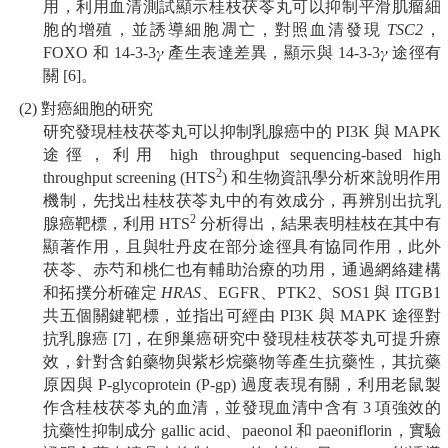
用，利用血清測試顯示桂枝茯苓丸可以抑制平滑肌瘤細
胞的增殖，並誘導細胞凋亡，對照血清發現
TSC2
，
FOXO 和 14-3-3𝛾 產生表達差異，顯示與 14-3-3𝛾 途徑有
關 [6]。
(2) 對癌細胞的研究
研究發現桂枝茯苓丸可以抑制乳腺癌中的 PI3K 與 MAPK
途徑，利用 high throughput sequencing-based high
2
throughput screening (HTS
) 和生物資訊學分析來說明作用
機制，先找出桂枝茯苓丸中的有效成分，再辨別出抗乳
2
腺癌靶標，利用 HTS
分析得出，結果表明桂枝在其中有
顯著作用，且與牡丹皮在部分途徑具有協同作用，此外
茯苓、赤芍和桃仁也有輔助治療的功用，通過網絡建構
和拓撲分析確定
HRAS
、EGFR、PTK2、SOS1 與 ITGB1
共五個關鍵靶標，並指出可經由 PI3K 與 MAPK 途徑對
抗乳腺癌 [7]，在卵巢癌研究中發現桂枝茯苓丸可提升療
效，針對含鉑藥物與紫杉烷藥物等產生抗藥性，其抗藥
原因與 P-glycoprotein (P-gp) 過度表現有關，利用老鼠製
作含桂枝茯苓丸的血清，並發現血清中含有 3 項強效的
抗藥性抑制成分 gallic acid、paeonol 和 paeoniflorin，實驗