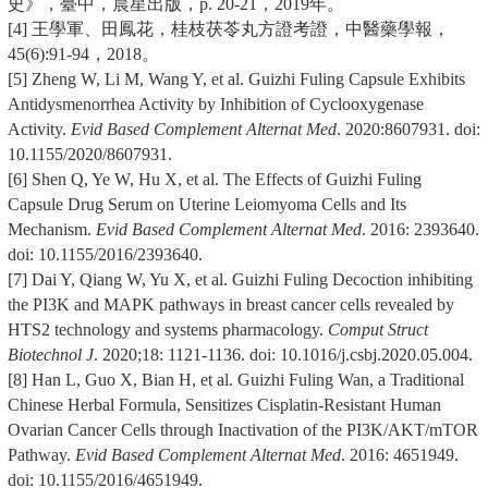
史》，臺中，晨星出版，p. 20-21，2019年。
[4] 王學軍、田鳳花，桂枝茯苓丸方證考證，中醫藥學報，
45(6):91-94，2018。
[5] Zheng W, Li M, Wang Y, et al. Guizhi Fuling Capsule Exhibits
Antidysmenorrhea Activity by Inhibition of Cyclooxygenase
Activity.
Evid Based Complement Alternat Med
. 2020:8607931. doi:
10.1155/2020/8607931.
[6] Shen Q, Ye W, Hu X, et al. The Effects of Guizhi Fuling
Capsule Drug Serum on Uterine Leiomyoma Cells and Its
Mechanism.
Evid Based Complement Alternat Med
. 2016: 2393640.
doi: 10.1155/2016/2393640.
[7] Dai Y, Qiang W, Yu X, et al. Guizhi Fuling Decoction inhibiting
the PI3K and MAPK pathways in breast cancer cells revealed by
HTS2 technology and systems pharmacology.
Comput Struct
Biotechnol J
. 2020;18: 1121-1136. doi: 10.1016/j.csbj.2020.05.004.
[8] Han L, Guo X, Bian H, et al. Guizhi Fuling Wan, a Traditional
Chinese Herbal Formula, Sensitizes Cisplatin-Resistant Human
Ovarian Cancer Cells through Inactivation of the PI3K/AKT/mTOR
Pathway.
Evid Based Complement Alternat Med
. 2016: 4651949.
doi: 10.1155/2016/4651949.