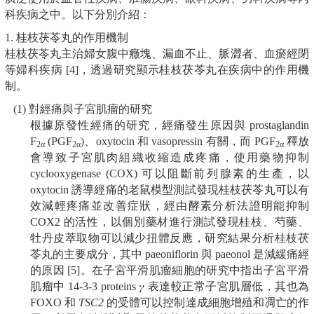
科疾病之中。以下分別介紹：
1. 桂枝茯苓丸的作用機制
桂枝茯苓丸主治婦女腹中癥塊、漏血不止、脈澀者、血瘀經閉
等婦科疾病 [4]，透過研究顯示桂枝茯苓丸在疾病中的作用機
制。
(1) 對經痛與子宮肌瘤的研究
根據原發性經痛的研究，經痛發生原因與 prostaglandin
F
(PGF
)、oxytocin 和 vasopressin 有關，而 PGF
釋放
2α
2α
2α
會導致子宮肌肉組織收縮造成疼痛，使用藥物抑制
cyclooxygenase (COX) 可以阻斷前列腺素的生產，以
oxytocin 誘導經痛的老鼠模型測試發現桂枝茯苓丸可以有
效減輕疼痛並改善症狀，經由酵素分析法證明能抑制
COX2 的活性，以個別藥材進行測試發現桂枝、芍藥、
牡丹皮萃取物可以減少扭體反應，研究結果分析桂枝茯
苓丸的主要成分，其中 paeoniflorin 與 paeonol 是減緩痛經
的原因 [5]。在子宮平滑肌瘤細胞的研究中指出子宮平滑
肌瘤中 14-3-3 proteins 𝛾 表達較正常子宮肌層低，其也為
FOXO 和
TSC2
的受體可以控制達成細胞增殖和凋亡的作