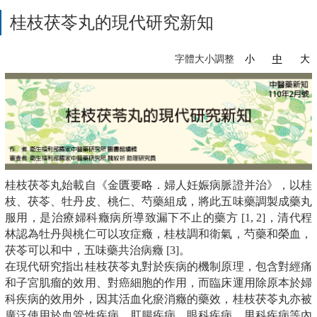
桂枝茯苓丸的現代研究新知
字體大小調整
小
中
大
桂枝茯苓丸始載自《金匱要略．婦人妊娠病脈證并治》，以桂
枝、茯苓、牡丹皮、桃仁、芍藥組成，將此五味藥調製成藥丸
服用，是治療婦科癥病所導致漏下不止的藥方 [1, 2]，清代程
林認為牡丹與桃仁可以攻症癥，桂枝調和衛氣，芍藥和榮血，
茯苓可以和中，五味藥共治病癥 [3]。
在現代研究指出桂枝茯苓丸對於疾病的機制原理，包含對經痛
和子宮肌瘤的效用、對癌細胞的作用，而臨床運用除原本於婦
科疾病的效用外，因其活血化瘀消癥的藥效，桂枝茯苓丸亦被
廣泛使用於血管性疾病、肛腸疾病、眼科疾病、男科疾病等內