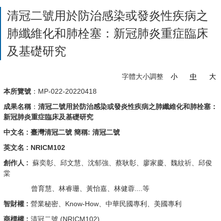
清冠二號用於防治感染或發炎性疾病之
肺纖維化和肺栓塞：新冠肺炎重症臨床
及基礎研究
字體大小調整
小
中
大
本所覽號
：MP-022-20220418
成果名稱
：
清冠二號用於防治感染或發炎性疾病之肺纖維化和肺栓塞：
新冠肺炎重症臨床及基礎研究
中文名 :
臺灣清冠二號 簡稱: 清冠二號
英文名 : NRICM102
創作人
:
蘇奕彰、邱文慧、沈郁強、蔡耿彰、廖家慶、魏紋祈、邱俊
棠
曾育慧、林睿珊、黃怡嘉、林健蓉....等
智財權
:
營業秘密、Know-How、中華民國專利、美國專利
商標權 :
清冠二號 (NRICM102)