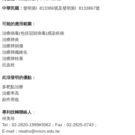
中華民國：
發明第I 813386號及發明第I 8133867號
可能的應用範圍：
治療病毒(包括冠狀病毒)感染疾病
治療肺炎
治療肺損傷
治療肺纖維化
治療肺栓塞
抗血栓
此項發明的優點：
多靶點治療
治癒率高
副作用低
專利技轉聯絡人
：
何美玲
Tel：02-2820-1999#3062；Fax：02-2825-0743；
E-mail：nisaho@nricm.edu.tw