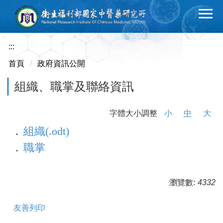
跳
到
主
要
:::
內
首頁
政府資訊公開
容
區
組織、職掌及聯絡資訊
字體大小調整
小
中
大
．
組織(.odt)
．
職掌
瀏覽數:
4332
友善列印