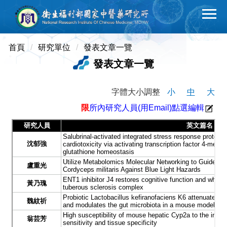
跳
到
主
要
首頁
研究單位
發表文章一覽
內
發表文章一覽
容
區
字體大小調整
小
中
大
限
所內研究人員(用Email)點選編輯