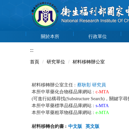
跳
到
主
要
內
關於本所
行政單位
容
區
:::
首頁
研究單位
材料移轉辦公室
材料移轉辦公室主任 :
蔡耿彰 研究員
本所中草藥化合物樣品庫網站 :
c-MTA
(可進行結構尋找(Substructure Search)，關鍵字尋找
本所中草藥標準品樣品庫網站 :
s-MTA
本所中草藥粗萃物樣品庫網站 :
e-MTA
材料移轉合約書 :
中文版
英文版