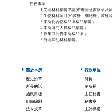
任務事項 :
1.受理材料移轉申請(辦理同意書簽章及留
2.生物材料項目(如菌株、細胞株，菌種等)
3.本所化合物樣品庫樣品移轉
；
4.本所研究人員樣品移轉
；
5.收集或公告本所樣品庫
；
6.辦理其他材料移轉。
關於本所
行政單位
歷史沿革
所長
所長的話
副所長
施政目標
主任秘書
組織編制
秘書室
法令規章
主計機構