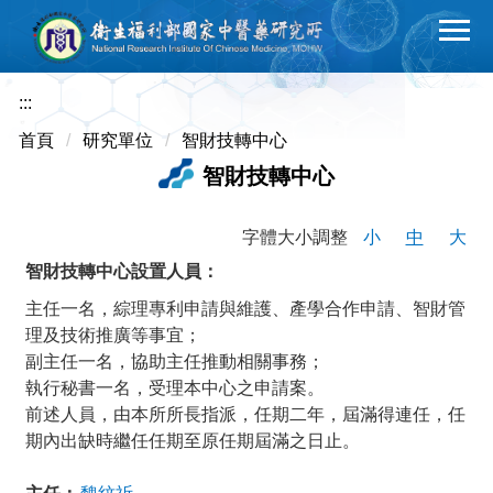
跳
到
主
要
:::
內
首頁
研究單位
智財技轉中心
容
智財技轉中心
區
字體大小調整
小
中
大
智財技轉中心設置人員：
主任一名，綜理專利申請與維護、產學合作申請、智財管
理及技術推廣等事宜；
副主任一名，協助主任推動相關事務；
執行秘書一名，受理本中心之申請案。
前述人員，由本所所長指派，任期二年，屆滿得連任，任
期內出缺時繼任任期至原任期屆滿之日止。