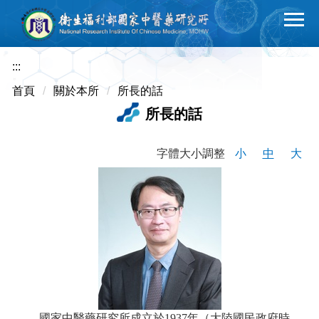
跳
到
主
要
:::
內
首頁
關於本所
所長的話
容
所長的話
區
字體大小調整
小
中
大
國家中醫藥研究所成立於1937年（大陸國民政府時