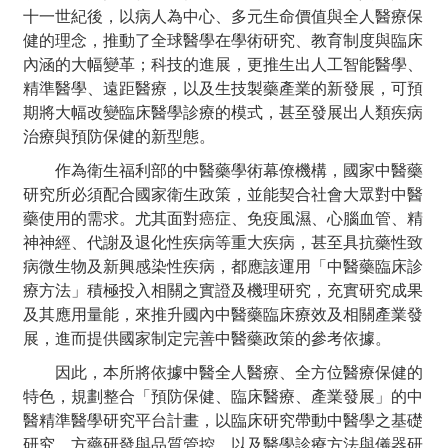
十一世紀後，以病人為中心、多元生命價值與全人醫療保
健的理念，推動了全球醫學在學術研究、教育制度與臨床
內涵的大幅變革；科技的進展，更推生出人工智能醫學、
精準醫學、遠距醫療，以及生技製藥產業的新發展，可預
期將大幅改變臨床醫學診療的模式，甚至發展出人類疾病
治療與預防保健的新型態。
作為衛生福利部的中醫藥學術幕僚機構，國家中醫藥
研究所必須配合國家衛生政策，並能契合社會大眾對中醫
藥使用的需求。尤其面對癌症、免疫風濕、心腦血管、精
神神經、代謝及退化性疾病等重大疾病，甚至具抗藥性致
病微生物及新興感染性疾病，都應該運用「中醫藥臨床診
療方法」積極投入相關之實證及機理研究，充實研究成果
及其應用量能，來推升國內中醫藥臨床療效及相關產業發
展，進而提供國家制定完善中醫藥政策的參考依據。
因此，本所將依據中醫全人醫療、全方位醫療保健的
特色，規劃整合「預防保健、臨床醫療、產業發展」的中
醫精準醫學研究平台計畫，以臨床研究帶動中醫學之基礎
研究、方藥研發與品質管控，以及醫學診療方法與儀器研