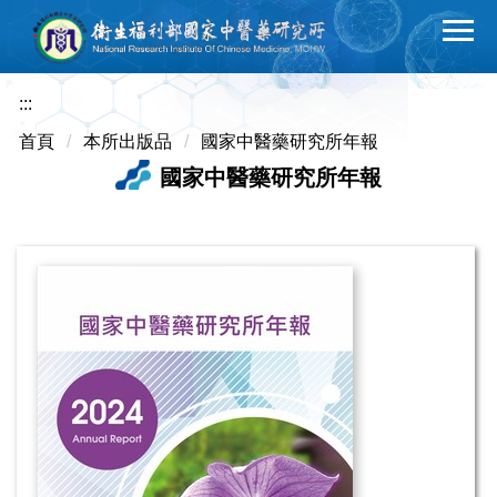
跳
到
主
要
:::
內
首頁
本所出版品
國家中醫藥研究所年報
容
國家中醫藥研究所年報
區