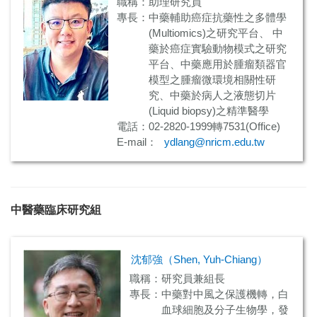
職稱：助理研究員
專長：中藥輔助癌症抗藥性之多體學
(Multiomics)之研究平台、 中
藥於癌症實驗動物模式之研究
平台、中藥應用於腫瘤類器官
模型之腫瘤微環境相關性研
究、中藥於病人之液態切片
(Liquid biopsy)之精準醫學
電話：02-2820-1999轉7531(Office)
E-mail：
ydlang@nricm.edu.tw
中醫藥臨床研究組
沈郁強（Shen, Yuh-Chiang）
職稱：研究員兼組長
專長：中藥對中風之保護機轉，白
血球細胞及分子生物學，發