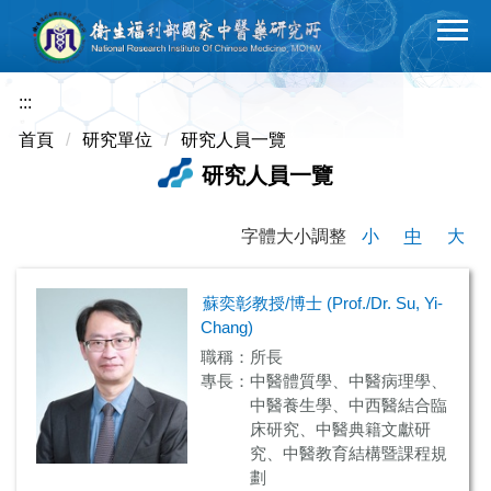
跳
到
主
要
:::
內
首頁
研究單位
研究人員一覽
容
研究人員一覽
區
字體大小調整
小
中
大
蘇奕彰教授/博士 (Prof./Dr. Su, Yi-
Chang)
職稱：所長
專長：中醫體質學、中醫病理學、
中醫養生學、中西醫結合臨
床研究、中醫典籍文獻研
究、中醫教育結構暨課程規
劃