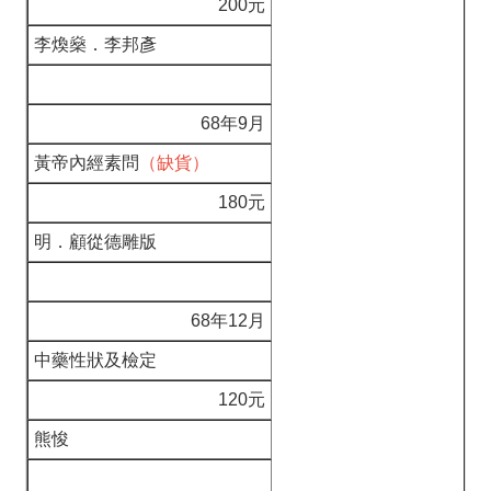
200元
李煥燊．李邦彥
68年9月
黃帝內經素問
（缺貨）
180元
明．顧從德雕版
68年12月
中藥性狀及檢定
120元
熊悛