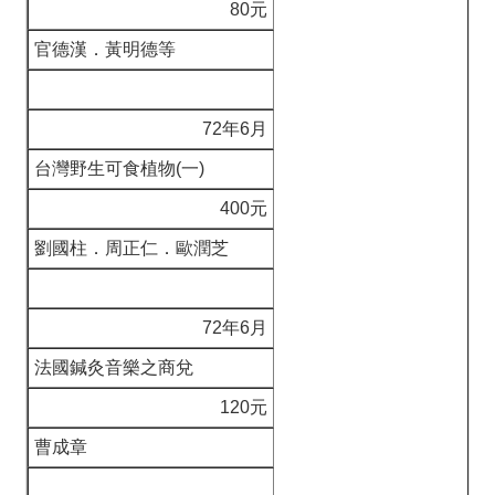
80元
官德漢．黃明德等
72年6月
台灣野生可食植物(一)
400元
劉國柱．周正仁．歐潤芝
72年6月
法國鍼灸音樂之商兌
120元
曹成章