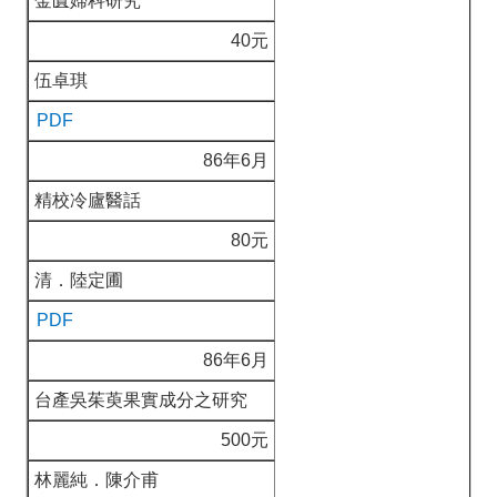
金匱婦科研究
40元
伍卓琪
PDF
86年6月
精校冷廬醫話
80元
清．陸定圃
PDF
86年6月
台產吳茱萸果實成分之研究
500元
林麗純．陳介甫