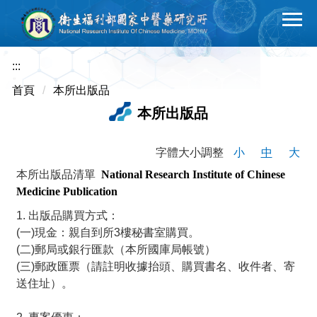
跳
到
主
要
:::
內
首頁
本所出版品
容
本所出版品
區
字體大小調整
小
中
大
本所出版品清單
National Research Institute of Chinese
Medicine Publication
1. 出版品購買方式：
(一)現金：親自到所3樓秘書室購買。
(二)郵局或銀行匯款（本所國庫局帳號）
(三)郵政匯票（請註明收據抬頭、購買書名、收件者、寄
送住址）。