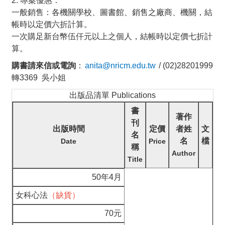
2. 專案優惠：
一般銷售：各機關學校、圖書館、銷售之廠商、機關，結
帳時以定價六折計算。
一次購足新台幣伍仟元以上之個人，結帳時以定價七折計
算。
購書請來信
或
電詢
：
anita@nricm.edu.tw
/
(02)28201999
轉3369 吳小姐
出版品清單 Publications
書
著作
刊
出版時間
定價
者姓
文
名
名
檔
Date
Price
稱
Author
Title
50年4月
女科心法
（缺貨）
70元