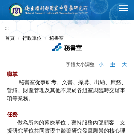
跳
到
主
要
:::
內
首頁
行政單位
秘書室
容
秘書室
區
字體大小調整
小
中
大
職掌
秘書室從事研考、文書、採購、出納、庶務、
營
繕
、財產管理及其他不屬於各組室與臨時交辦事
項等業務。
任務
做為所內的幕僚單位，
稟
持服務內部顧客，支
援研究單位共同實現中醫藥研究發展願景的核心理