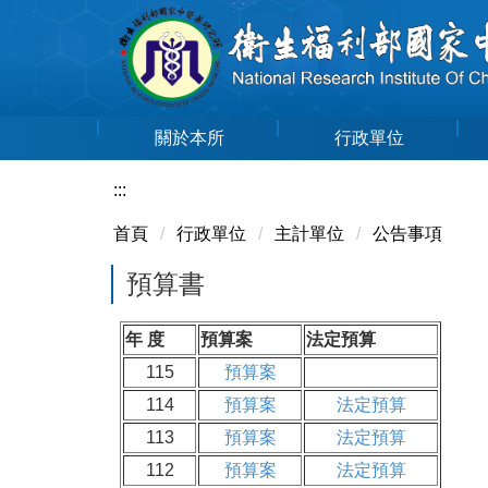
跳
到
主
要
內
關於本所
行政單位
容
區
:::
首頁
行政單位
主計單位
公告事項
預算書
年 度
預算案
法定預算
115
預算案
114
預算案
法定預算
113
預算案
法定預算
112
預算案
法定預算