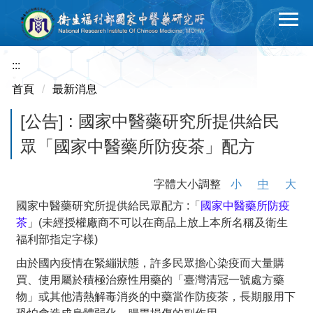
跳
到
主
要
:::
內
首頁
最新消息
容
區
[公告] : 國家中醫藥研究所提供給民
眾「國家中醫藥所防疫茶」配方
字體大小調整
小
中
大
國家中醫藥研究所提供給民眾配方 :「
國家中醫藥所防疫
茶
」(未經授權廠商不可以在商品上放上本所名稱及衛生
福利部指定字樣)
由於國內疫情在緊繃狀態，許多民眾擔心染疫而大量購
買、使用屬於積極治療性用藥的「臺灣清冠一號處方藥
物」或其他清熱解毒消炎的中藥當作防疫茶，長期服用下