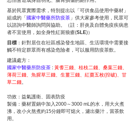
恐怕會造成身體弱化、腸胃損傷的副作用。
基於民眾實際需求，特別提出以「可供食品使用中藥材」
組成的「
國家中醫藥所防疫茶
」供大家參考使用，民眾可
以諮詢中醫師詢問與協助。（註：肝炎及自體免疫疾病患
者不宜使用，如全身性紅斑狼瘡(
SLE
)）
目標
：針對居住在社區感染發生地區、生活環境中需要接
觸不特定群眾而有感染危險者，可以服用防疫茶飲。
建議處方：
國家中醫藥所防疫茶
:
黃耆三錢、桂枝二錢、桑葉三錢、
薄荷三錢、魚腥草三錢、生薑三錢、紅棗五枚(揑破)、甘
草二錢
。
功效：益氣護衛、固表防疫
製備：藥材置鍋中加入2000～3000 mL的水，用大火煮
沸，改小火熬煮約15分鐘即可熄火，濾出藥汁，當茶飲
用。