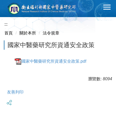
跳
到
主
要
:::
內
首頁
關於本所
法令規章
容
區
國家中醫藥研究所資通安全政策
國家中醫藥研究所資通安全政策.pdf
瀏覽數:
8094
友善列印