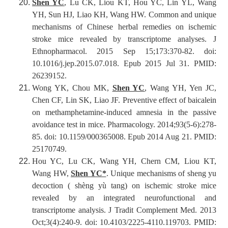
Shen YC
, Lu CK, Liou KT, Hou YC, Lin YL, Wang
YH, Sun HJ, Liao KH, Wang HW. Common and unique
mechanisms of Chinese herbal remedies on ischemic
stroke mice revealed by transcriptome analyses. J
Ethnopharmacol. 2015 Sep 15;173:370-82. doi:
10.1016/j.jep.2015.07.018. Epub 2015 Jul 31. PMID:
26239152.
Wong YK, Chou MK,
Shen YC
, Wang YH, Yen JC,
Chen CF, Lin SK, Liao JF. Preventive effect of baicalein
on methamphetamine-induced amnesia in the passive
avoidance test in mice. Pharmacology. 2014;93(5-6):278-
85. doi: 10.1159/000365008. Epub 2014 Aug 21. PMID:
25170749.
Hou YC, Lu CK, Wang YH, Chern CM, Liou KT,
Wang HW,
Shen YC*
. Unique mechanisms of sheng yu
decoction ( shèng yù tang) on ischemic stroke mice
revealed by an integrated neurofunctional and
transcriptome analysis. J Tradit Complement Med. 2013
Oct;3(4):240-9. doi: 10.4103/2225-4110.119703. PMID: