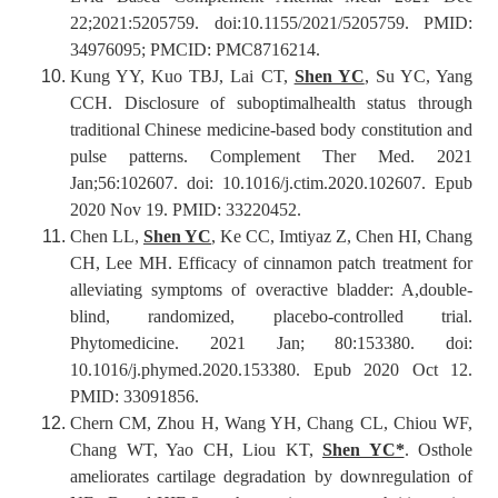
22;2021:5205759. doi:10.1155/2021/5205759. PMID:
34976095; PMCID: PMC8716214.
Kung YY, Kuo TBJ, Lai CT,
Shen YC
, Su YC, Yang
CCH. Disclosure of suboptimalhealth status through
traditional Chinese medicine-based body constitution and
pulse patterns. Complement Ther Med. 2021
Jan;56:102607. doi: 10.1016/j.ctim.2020.102607. Epub
2020 Nov 19. PMID: 33220452.
Chen LL,
Shen YC
, Ke CC, Imtiyaz Z, Chen HI, Chang
CH, Lee MH. Efficacy of cinnamon patch treatment for
alleviating symptoms of overactive bladder: A,double-
blind, randomized, placebo-controlled trial.
Phytomedicine. 2021 Jan; 80:153380. doi:
10.1016/j.phymed.2020.153380. Epub 2020 Oct 12.
PMID: 33091856.
Chern CM, Zhou H, Wang YH, Chang CL, Chiou WF,
Chang WT, Yao CH, Liou KT,
Shen YC*
. Osthole
ameliorates cartilage degradation by downregulation of