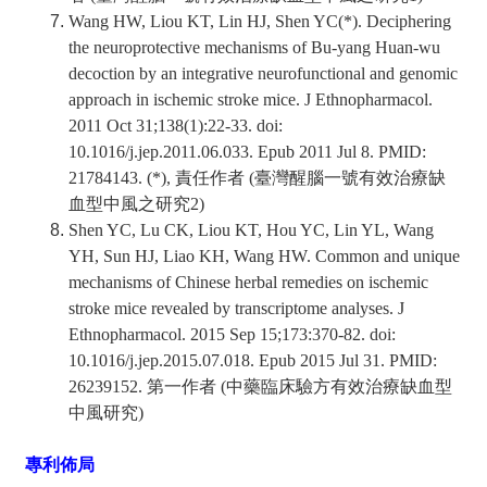
Wang HW, Liou KT, Lin HJ, Shen YC(*). Deciphering
the neuroprotective mechanisms of Bu-yang Huan-wu
decoction by an integrative neurofunctional and genomic
approach in ischemic stroke mice. J Ethnopharmacol.
2011 Oct 31;138(1):22-33. doi:
10.1016/j.jep.2011.06.033. Epub 2011 Jul 8. PMID:
21784143. (*), 責任作者 (
臺灣醒腦一號有效治療缺
血型中風之研究
2)
Shen YC, Lu CK, Liou KT, Hou YC, Lin YL, Wang
YH, Sun HJ, Liao KH, Wang HW. Common and unique
mechanisms of Chinese herbal remedies on ischemic
stroke mice revealed by transcriptome analyses. J
Ethnopharmacol. 2015 Sep 15;173:370-82. doi:
10.1016/j.jep.2015.07.018. Epub 2015 Jul 31. PMID:
26239152. 第一作者 (
中藥臨床驗方有效治療缺血型
中風研究
)
專利佈局