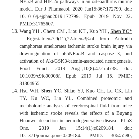
NF-κB and HIF-2α pathways in an osteoarthritis murine
model. Eur J Pharmacol. 2020 Jan15;867:172799. doi:
10.1016/j.ejphar.2019.172799. Epub 2019 Nov 22.
PMID:31765607.
Wang YH , Chern CM , Liou KT , Kuo YH ,
Shen YC*
. Ergostatrien-7,9(11),22-trien-3β-ol from Antrodia
camphorata ameliorates ischemic stroke brain injury via
downregulation of p65NF-κ-B and caspase 3, and
activation of Akt/GSK3/catenin-associated neurogenesis.
Food Funct. 2019 Aug1;10(8):4725-4738. doi:
10.1039/c9fo00908f. Epub 2019 Jul 15. PMID:
31304955.
Hsu WH,
Shen YC
, Shiao YJ, Kuo CH, Lu CK, Lin
TY, Ku WC, Lin YL. Combined proteomic and
metabolomic analyses of cerebrospinal fluid from mice
with ischemic stroke reveals the effects of a Buyang
Huanwu decoction in neurodegenerative disease. PLoS
One. 2019 Jan 15;14(1):e0209184. doi:
10.1371/journal.pone.0209184. PMID: 30645580;