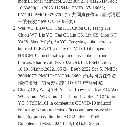
model. Front Pharmacol. 2023 Jun 21;14:1125414. doi:
10.3389/fphar.2023.1125414. PMID: 37416063;
PMCID: PMC10320700. (*), 共同責任作者 (
臺灣清冠
一號有效治療
COVID19
研究
)
Wei WC, Liaw CC, Tsai KC, Chiou CT, Tseng YH,
Chiou WF, Lin YC, Tsai CI, Lin CS, Lin CS, Liou KT,
Yu IS, Shen YC(*), Su YC. Targeting spike protein-
induced TLR/NET axis by COVID-19 therapeutic
NRICM102 ameliorates pulmonary embolism and
fibrosis. Pharmacol Res. 2022 Oct;184:106424. doi:
10.1016/j.phrs.2022.106424. Epub 2022 Sep 5. PMID:
36064077; PMCID: PMC9443660. (*),共同責任作者
(
臺灣清冠二號有效治療
COVID19
重症研究
)
Chang CC, Wang YH, Yen JC, Liaw CC, Tsai KC, Wei
WC, Chiou WF, Chiou CT, Liou KT, Shen YC(*), Su
YC. NRICM101 in combatting COVID-19 induced
brain fog: Neuroprotective effects and neurovascular
integrity preservation in hACE2 mice. J Tradit
Complement Med. 2024 Jul 3;15(1):36-50. doi: