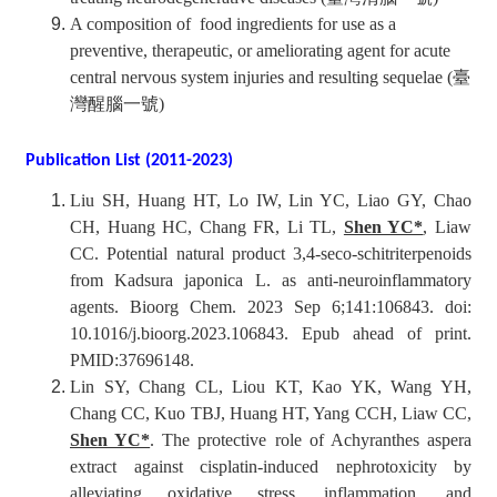
A composition of food ingredients for use as a
preventive, therapeutic, or ameliorating agent for acute
central nervous system injuries and resulting sequelae
(臺
灣醒腦一號)
Publication List (2011-2023)
Liu SH, Huang HT, Lo IW, Lin YC, Liao GY, Chao
CH, Huang HC, Chang FR, Li TL,
Shen YC*
, Liaw
CC. Potential natural product 3,4-seco-schitriterpenoids
from Kadsura japonica L. as anti-neuroinflammatory
agents. Bioorg Chem. 2023 Sep 6;141:106843. doi:
10.1016/j.bioorg.2023.106843. Epub ahead of print.
PMID:37696148.
Lin SY, Chang CL, Liou KT, Kao YK, Wang YH,
Chang CC, Kuo TBJ, Huang HT, Yang CCH, Liaw CC,
Shen YC*
. The protective role of Achyranthes aspera
extract against cisplatin-induced nephrotoxicity by
alleviating oxidative stress, inflammation, and