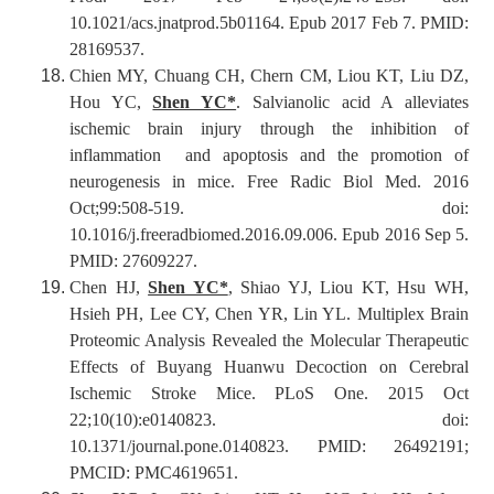
10.1021/acs.jnatprod.5b01164. Epub 2017 Feb 7. PMID:
28169537.
Chien MY, Chuang CH, Chern CM, Liou KT, Liu DZ,
Hou YC,
Shen YC*
. Salvianolic acid A alleviates
ischemic brain injury through the inhibition of
inflammation and apoptosis and the promotion of
neurogenesis in mice. Free Radic Biol Med. 2016
Oct;99:508-519. doi:
10.1016/j.freeradbiomed.2016.09.006. Epub 2016 Sep 5.
PMID: 27609227.
Chen HJ,
Shen YC*
, Shiao YJ, Liou KT, Hsu WH,
Hsieh PH, Lee CY, Chen YR, Lin YL. Multiplex Brain
Proteomic Analysis Revealed the Molecular Therapeutic
Effects of Buyang Huanwu Decoction on Cerebral
Ischemic Stroke Mice. PLoS One. 2015 Oct
22;10(10):e0140823. doi:
10.1371/journal.pone.0140823. PMID: 26492191;
PMCID: PMC4619651.