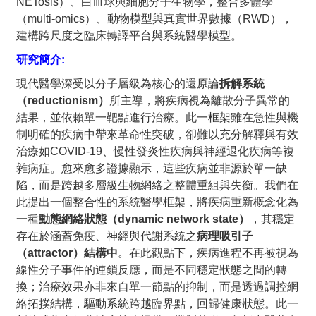
NETosis）、白血球與細胞分子生物學，整合多體學
（multi-omics）、動物模型與真實世界數據（RWD），
建構跨尺度之臨床轉譯平台與系統醫學模型。
研究簡介:
現代醫學深受以分子層級為核心的還原論
拆解系統
（reductionism）
所主導，將疾病視為離散分子異常的
結果，並依賴單一靶點進行治療。此一框架雖在急性與機
制明確的疾病中帶來革命性突破，卻難以充分解釋與有效
治療如COVID-19、慢性發炎性疾病與神經退化疾病等複
雜病症。愈來愈多證據顯示，這些疾病並非源於單一缺
陷，而是跨越多層級生物網絡之整體重組與失衡。我們在
此提出一個整合性的系統醫學框架，將疾病重新概念化為
一種
動態網絡狀態（dynamic network state）
，其穩定
存在於涵蓋免疫、神經與代謝系統之
病理吸引子
（attractor）結構中
。在此觀點下，疾病進程不再被視為
線性分子事件的連鎖反應，而是不同穩定狀態之間的轉
換；治療效果亦非來自單一節點的抑制，而是透過調控網
絡拓撲結構，驅動系統跨越臨界點，回歸健康狀態。此一