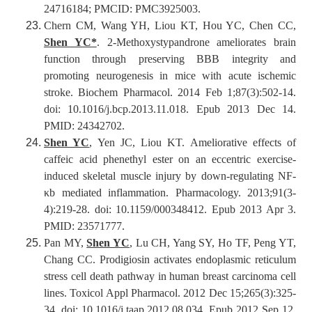
24716184; PMCID: PMC3925003.
Chern CM, Wang YH, Liou KT, Hou YC, Chen CC,
Shen YC*
. 2-Methoxystypandrone ameliorates brain
function through preserving BBB integrity and
promoting neurogenesis in mice with acute ischemic
stroke. Biochem Pharmacol. 2014 Feb 1;87(3):502-14.
doi: 10.1016/j.bcp.2013.11.018. Epub 2013 Dec 14.
PMID: 24342702.
Shen YC
, Yen JC, Liou KT. Ameliorative effects of
caffeic acid phenethyl ester on an eccentric exercise-
induced skeletal muscle injury by down-regulating NF-
κb mediated inflammation. Pharmacology. 2013;91(3-
4):219-28. doi: 10.1159/000348412. Epub 2013 Apr 3.
PMID: 23571777.
Pan MY,
Shen YC
, Lu CH, Yang SY, Ho TF, Peng YT,
Chang CC. Prodigiosin activates endoplasmic reticulum
stress cell death pathway in human breast carcinoma cell
lines. Toxicol Appl Pharmacol. 2012 Dec 15;265(3):325-
34. doi: 10.1016/j.taap.2012.08.034. Epub 2012 Sep 12.