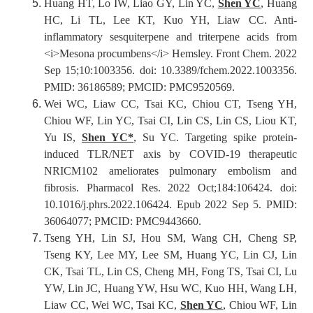
Huang HT, Lo IW, Liao GY, Lin YC,
Shen YC
, Huang
HC, Li TL, Lee KT, Kuo YH, Liaw CC. Anti-
inflammatory sesquiterpene and triterpene acids from
<i>Mesona procumbens</i> Hemsley. Front Chem. 2022
Sep 15;10:1003356. doi: 10.3389/fchem.2022.1003356.
PMID: 36186589; PMCID: PMC9520569.
Wei WC, Liaw CC, Tsai KC, Chiou CT, Tseng YH,
Chiou WF, Lin YC, Tsai CI, Lin CS, Lin CS, Liou KT,
Yu IS,
Shen YC*
, Su YC. Targeting spike protein-
induced TLR/NET axis by COVID-19 therapeutic
NRICM102 ameliorates pulmonary embolism and
fibrosis. Pharmacol Res. 2022 Oct;184:106424. doi:
10.1016/j.phrs.2022.106424. Epub 2022 Sep 5. PMID:
36064077; PMCID: PMC9443660.
Tseng YH, Lin SJ, Hou SM, Wang CH, Cheng SP,
Tseng KY, Lee MY, Lee SM, Huang YC, Lin CJ, Lin
CK, Tsai TL, Lin CS, Cheng MH, Fong TS, Tsai CI, Lu
YW, Lin JC, Huang YW, Hsu WC, Kuo HH, Wang LH,
Liaw CC, Wei WC, Tsai KC,
Shen YC
, Chiou WF, Lin