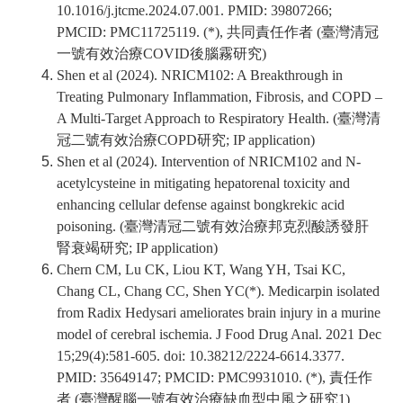
10.1016/j.jtcme.2024.07.001. PMID: 39807266;
PMCID: PMC11725119. (*), 共同責任作者 (
臺灣清冠
一號有效治療
COVID
後腦霧研究
)
Shen et al (2024). NRICM102: A Breakthrough in
Treating Pulmonary Inflammation, Fibrosis, and COPD –
A Multi-Target Approach to Respiratory Health. (
臺灣清
冠二號有效治療
COPD
研究
; IP application)
Shen et al (2024). Intervention of NRICM102 and N-
acetylcysteine in mitigating hepatorenal toxicity and
enhancing cellular defense against bongkrekic acid
poisoning. (
臺灣清冠二號有效治療邦克烈酸誘發肝
腎衰竭研究
; IP application)
Chern CM, Lu CK, Liou KT, Wang YH, Tsai KC,
Chang CL, Chang CC, Shen YC(*). Medicarpin isolated
from Radix Hedysari ameliorates brain injury in a murine
model of cerebral ischemia. J Food Drug Anal. 2021 Dec
15;29(4):581-605. doi: 10.38212/2224-6614.3377.
PMID: 35649147; PMCID: PMC9931010. (*), 責任作
者 (
臺灣醒腦一號有效治療缺血型中風之研究
1)