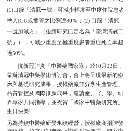
(1)
口服「清冠一號」可減少輕度至中度住院患者
轉入
ICU
或插管之比例達
80
％；
(2)
口服「清冠
一號加減方」（後續研究已定名為「臺灣清冠二
號」），可減少重度至極重度患者重症死亡率超
過
50%
。
抗新冠肺炎「
中醫藥國家隊
」於
10
月
22
日，
舉辦清冠中藥學術研討會，會上將呈現最新的臨
床與基礎研究成果，授權藥廠並分享生產管理、
品質管控及國際推廣成果，邀請產、官、學、研
界專家共同指導，並祝賀
「
國家中醫藥研究所」
生日快樂
!
另
為持續中醫藥研發永續經營，授權廠商捐贈發