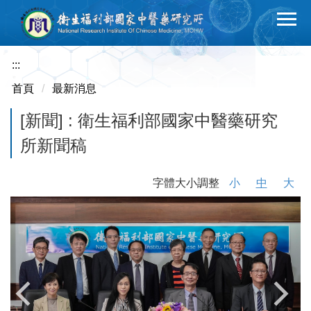
跳
到
主
要
:::
內
首頁
最新消息
容
區
[新聞] : 衛生福利部國家中醫藥研究
所新聞稿
字體大小調整
小
中
大