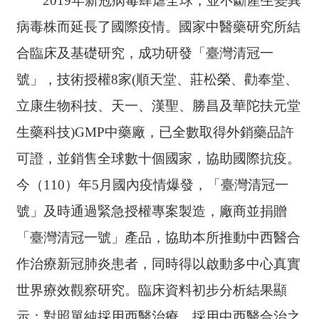
2019
年新冠病毒肆虐全球，並不斷產生變異
病毒株而延長了國際疫情。國家中醫藥研究所結
合臨床及基礎研究，成功研發「臺灣清冠一
號」，技術授權
8
家
(
順天堂、莊松榮、勸奉堂、
立康生物科技、天一、漢聖、勝昌及華陀扶元堂
生藥科技
)GMP
中藥廠，已全數取得外銷藥品許
可證，並銷售全球數十個國家，協助國際抗疫。
今（
110
）年
5
月國內疫情爆發，「臺灣清冠一
號」及時通過緊急授權專案製造，廠商並捐贈
「臺灣清冠一號」產品，協助本所推動中西醫合
作治療新冠肺炎患者，同時得以啟動多中心真實
世界療效觀察研究。臨床資料初步分析結果顯
示：對照單純採用西醫治療，採用中西醫合治之