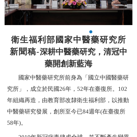
衛生福利部國家中醫藥研究所
新聞稿-
深耕
中醫藥
研究，清冠中
藥開創新藍海
國家中醫藥研究所前身為「
國立中國醫藥研
究所」，成立於
民國
26
年，
52
年在臺復所。
102
年組織再造，由教育部改隸衛生福利部，
以推動
中醫藥研究發展，
創所
至
今已
84
週年
(
在臺復所
58
年
)
。