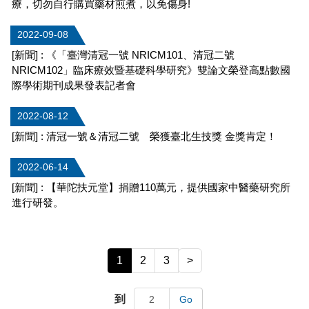
療，切勿自行購買藥材煎煮，以免傷身!
2022-09-08
[新聞] : 《「臺灣清冠一號 NRICM101、清冠二號
NRICM102」臨床療效暨基礎科學研究》雙論文榮登高點數國
際學術期刊成果發表記者會
2022-08-12
[新聞] : 清冠一號＆清冠二號 榮獲臺北生技獎 金獎肯定！
2022-06-14
[新聞] : 【華陀扶元堂】捐贈110萬元，提供國家中醫藥研究所
進行研發。
1
2
3
>
到
Go