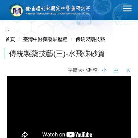
跳
到
主
要
:::
內
首頁
臺灣中醫藥發展歷程
傳統製藥技藝
容
區
傳統製藥技藝(三)-水飛硃砂篇
字體大小調整
小
中
大