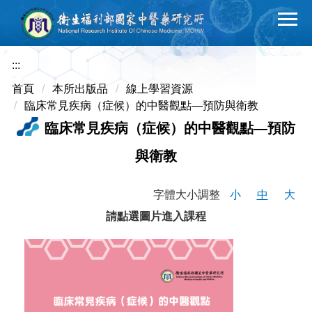
跳
到
主
要
:::
內
首頁
本所出版品
線上學習資源
容
臨床常見疾病（症候）的中醫觀點—預防與衛教
區
臨床常見疾病（症候）的中醫觀點—預防
與衛教
字體大小調整
小
中
大
請點選圖片進入課程